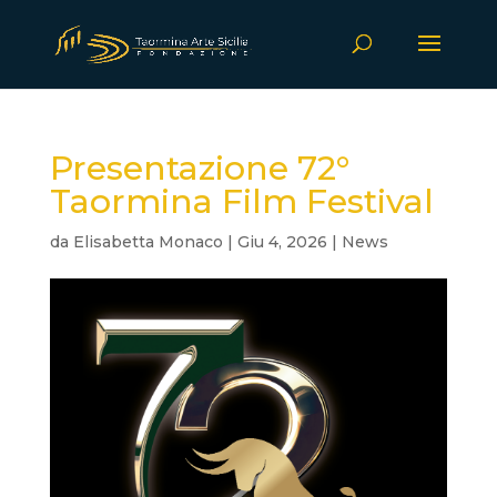
Presentazione 72°
Taormina Film Festival
da
Elisabetta Monaco
|
Giu 4, 2026
|
News