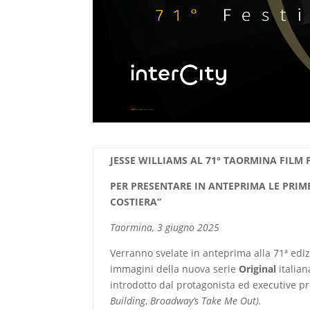
JESSE WILLIAMS AL 71° TAORMINA FILM 
PER PRESENTARE IN ANTEPRIMA LE PRIM
COSTIERA”
Taormina, 3 giugno 2025
Verranno svelate in anteprima alla 71ª edi
immagini della nuova serie
Original
italia
introdotto dal protagonista ed executive 
Building
,
Broadway’s Take Me Out).