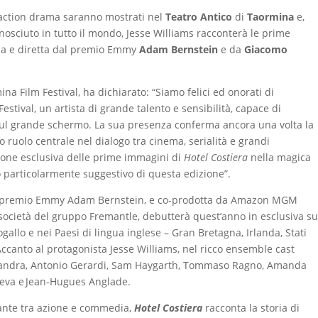
t action drama saranno mostrati nel
Teatro Antico
di
Taormina
e,
onosciuto in tutto il mondo, Jesse Williams racconterà le prime
talia e diretta dal premio Emmy
Adam Bernstein
e da
Giacomo
mina Film Festival, ha dichiarato: “Siamo felici ed onorati di
estival, un artista di grande talento e sensibilità, capace di
e sul grande schermo. La sua presenza conferma ancora una volta la
uo ruolo centrale nel dialogo tra cinema, serialità e grandi
zione esclusiva delle prime immagini di
Hotel Costiera
nella magica
 particolarmente suggestivo di questa edizione”.
 dal premio Emmy Adam Bernstein, e co-prodotta da Amazon MGM
società del gruppo Fremantle, debutterà quest’anno in esclusiva s
ogallo e nei Paesi di lingua inglese – Gran Bretagna, Irlanda, Stati
ccanto al protagonista Jesse Williams, nel ricco ensemble cast
xandra, Antonio Gerardi, Sam Haygarth, Tommaso Ragno, Amanda
ieva e Jean-Hugues Anglade.
ante tra azione e commedia,
Hotel Costiera
racconta la storia di