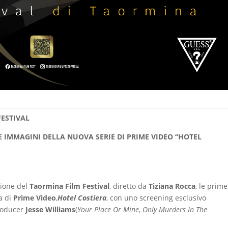
FESTIVAL
E IMMAGINI DELLA NUOVA SERIE DI PRIME VIDEO “HOTEL
zione del
Taormina Film Festival
, diretto da
Tiziana Rocca
, le prime
na di
Prime Video
,
Hotel Costiera
, con uno screening esclusivo
producer
Jesse Williams
(
Your Place Or Mine
,
Only Murders In The