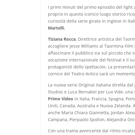
I primi minuti del primo episodio del ligh
proprio in questo iconico luogo storico ric
curiosità della serie girata in inglese in I
Martelli.
Tiziana Rocca
, Direttrice artistica del Taor
accogliere Jesse Williams al Taormina Film F
affascinare il pubblico sia sul piccolo ch
vocazione internazionale del festival e il s
protagonisti dello spettacolo. La presenta
cornice del Teatro Antico sarà un momento
La nuova serie Original italiana diretta
Studios e Luca Bernabei per Lux Vide, una 
Prime Video
in Italia, Francia, Spagna, Port
Uniti, Canada, Australia e Nuova Zelanda. A
anche Maria Chiara Giannetta, Jordan Ale
Campana, Pierpaolo Spollon, Alejandra On
Con una trama avvincente dal ritmo incalz